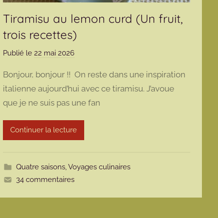
Tiramisu au lemon curd (Un fruit,
trois recettes)
Publié le
22 mai 2026
p
a
Bonjour, bonjour !! On reste dans une inspiration
r
italienne aujourd’hui avec ce tiramisu. J’avoue
m
que je ne suis pas une fan
a
r
m
Continuer la lecture
o
t
t
Quatre saisons
,
Voyages culinaires
e
34 commentaires