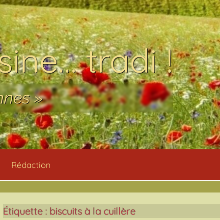
ine… tradi !
nnes »
Rédaction
Étiquette :
biscuits à la cuillère