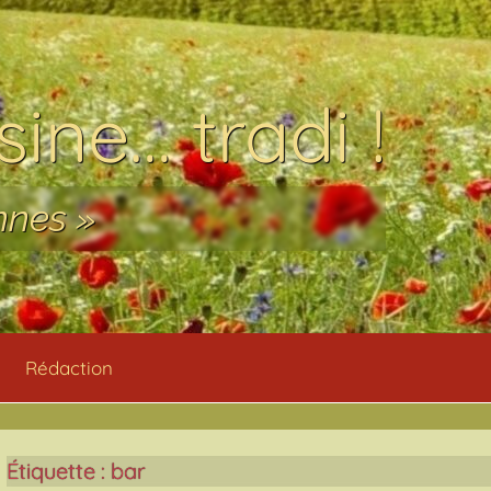
ine… tradi !
nnes »
Rédaction
Étiquette :
bar