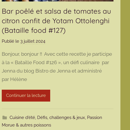
Bar poêlé et salsa de tomates au
citron confit de Yotam Ottolenghi
(Bataille food #127)
Publié le
3 juillet 2024
p
a
Bonjour, bonjour !! Avec cette recette je participe
r
à la « Bataille Food #126 », un défi culinaire par
m
Jenna du blog Bistro de Jenna et administré
a
par Hélène
r
m
o
Continuer la lecture
t
t
e
Cuisine d'été
,
Défis, challenges & jeux
,
Passion
Morue & autres poissons