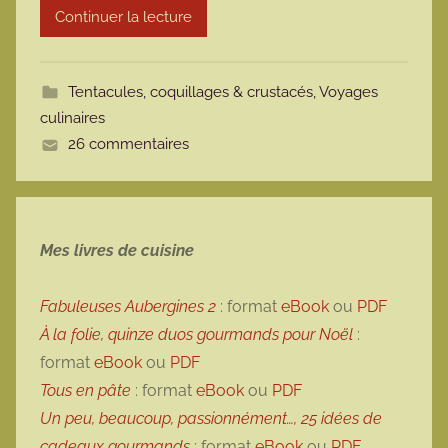
Continuer la lecture
m
o
t
Tentacules, coquillages & crustacés
,
Voyages
t
culinaires
e
26 commentaires
Mes livres de cuisine
Fabuleuses Aubergines 2
: format
eBook
ou
PDF
À la folie, quinze duos gourmands pour Noël
:
format
eBook
ou
PDF
Tous en pâte
: format
eBook
ou
PDF
Un peu, beaucoup, passionnément…, 25 idées de
cadeaux gourmands
: format
eBook
ou
PDF