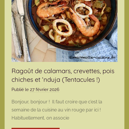
Ragoût de calamars, crevettes, pois
chiches et ‘nduja (Tentacules !)
Publié le
27 février 2026
p
a
Bonjour, bonjour ! Il faut croire que c’est la
r
semaine de la cuisine au vin rouge par ici !
m
Habituellement, on associe
a
r