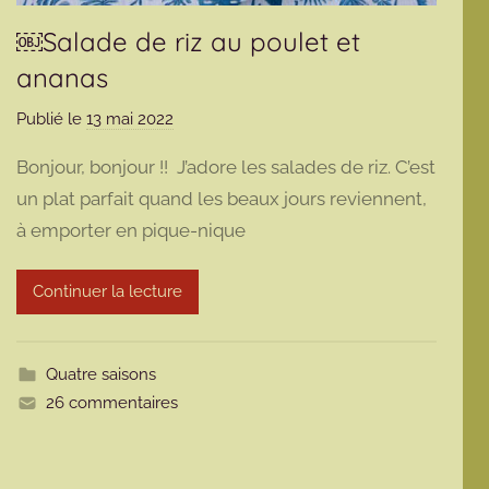
￼Salade de riz au poulet et
ananas
Publié le
13 mai 2022
p
a
Bonjour, bonjour !! J’adore les salades de riz. C’est
r
un plat parfait quand les beaux jours reviennent,
m
à emporter en pique-nique
a
r
m
Continuer la lecture
o
t
t
Quatre saisons
e
26 commentaires