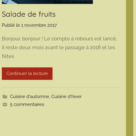
Salade de fruits
Publié le
1 novembre 2017
p
a
Bonjour, bonjour ! Le compte à rebours est lancé,
r
il reste deux mois avant le passage à 2018 et les
m
fêtes
a
r
m
Continuer la lecture
o
t
t
Cuisine d'automne
,
Cuisine d'hiver
e
5 commentaires