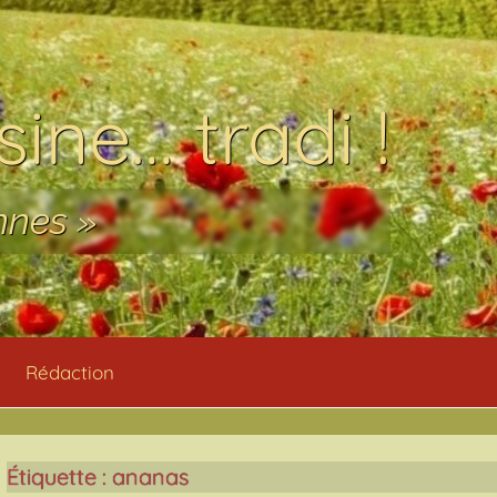
ine… tradi !
nnes »
Rédaction
Étiquette :
ananas