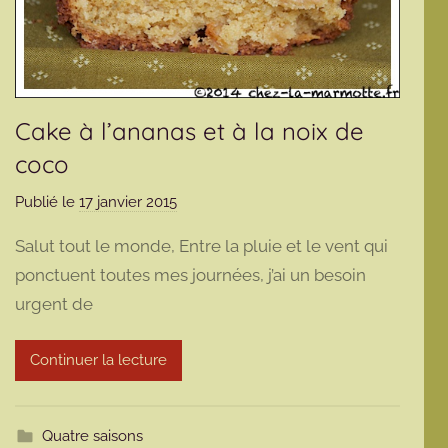
Cake à l’ananas et à la noix de
coco
Publié le
17 janvier 2015
p
a
Salut tout le monde, Entre la pluie et le vent qui
r
ponctuent toutes mes journées, j’ai un besoin
m
urgent de
a
r
m
Continuer la lecture
o
t
t
Quatre saisons