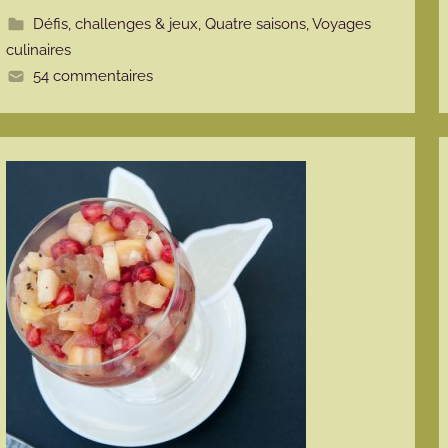
t
Défis, challenges & jeux
,
Quatre saisons
,
Voyages
e
culinaires
54 commentaires