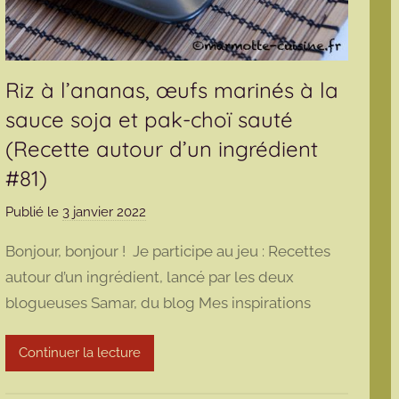
Riz à l’ananas, œufs marinés à la
sauce soja et pak-choï sauté
(Recette autour d’un ingrédient
#81)
Publié le
3 janvier 2022
p
a
Bonjour, bonjour ! Je participe au jeu : Recettes
r
autour d’un ingrédient, lancé par les deux
m
blogueuses Samar, du blog Mes inspirations
a
r
m
Continuer la lecture
o
t