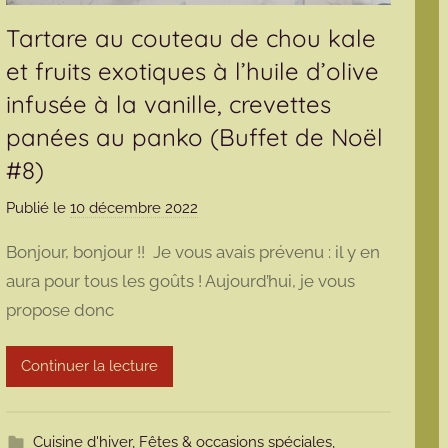
Tartare au couteau de chou kale
et fruits exotiques à l’huile d’olive
infusée à la vanille, crevettes
panées au panko (Buffet de Noël
#8)
Publié le
10 décembre 2022
p
a
Bonjour, bonjour !! Je vous avais prévenu : il y en
r
aura pour tous les goûts ! Aujourd’hui, je vous
m
propose donc
a
r
m
Continuer la lecture
o
t
t
Cuisine d'hiver
,
Fêtes & occasions spéciales
,