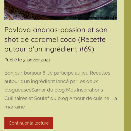
Pavlova ananas-passion et son
shot de caramel coco (Recette
autour d’un ingrédient #69)
Publié le
3 janvier 2021
p
a
Bonjour, bonjour !! Je participe au jeu Recettes
r
autour d’un ingrédient lancé par les deux
m
blogueusesSamar du blog Mes Inspirations
a
Culinaires et Soulef du blog Amour de cuisine. La
r
m
marraine
o
t
Continuer la lecture
t