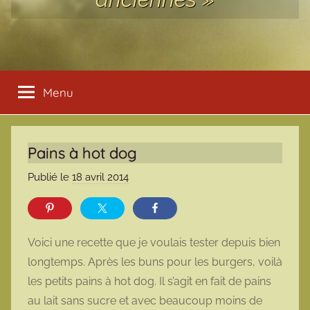
Menu
Pains à hot dog
Publié le
18 avril 2014
p
a
r
m
Voici une recette que je voulais tester depuis bien
a
longtemps. Après les buns pour les burgers, voilà
r
les petits pains à hot dog. Il s’agit en fait de pains
m
au lait sans sucre et avec beaucoup moins de
o