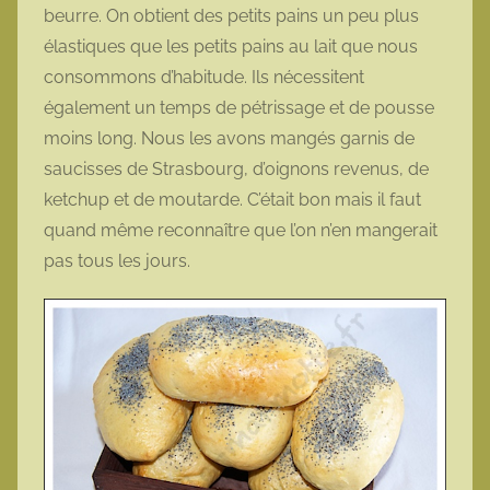
beurre. On obtient des petits pains un peu plus
t
élastiques que les petits pains au lait que nous
t
e
consommons d’habitude. Ils nécessitent
également un temps de pétrissage et de pousse
moins long. Nous les avons mangés garnis de
saucisses de Strasbourg, d’oignons revenus, de
ketchup et de moutarde. C’était bon mais il faut
quand même reconnaître que l’on n’en mangerait
pas tous les jours.