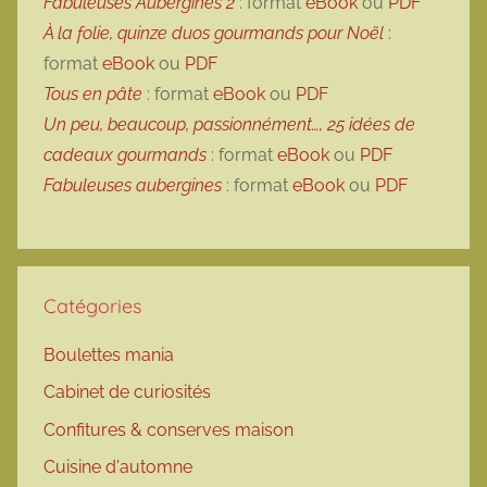
Fabuleuses Aubergines 2
: format
eBook
ou
PDF
À la folie, quinze duos gourmands pour Noël
:
format
eBook
ou
PDF
Tous en pâte
: format
eBook
ou
PDF
Un peu, beaucoup, passionnément…, 25 idées de
cadeaux gourmands
: format
eBook
ou
PDF
Fabuleuses aubergines
: format
eBook
ou
PDF
Catégories
Boulettes mania
Cabinet de curiosités
Confitures & conserves maison
Cuisine d'automne