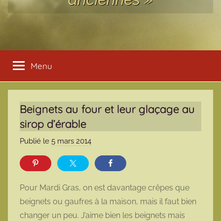
Menu
Beignets au four et leur glaçage au
sirop d’érable
Publié le
5 mars 2014
p
a
r
m
Pour Mardi Gras, on est davantage crêpes que
a
beignets ou gaufres à la maison, mais il faut bien
r
changer un peu. J’aime bien les beignets mais
m