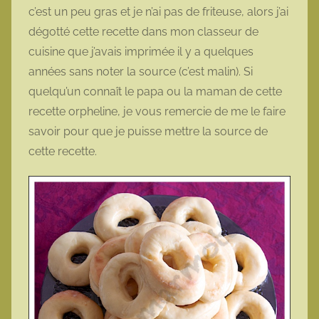
c’est un peu gras et je n’ai pas de friteuse, alors j’ai
o
dégotté cette recette dans mon classeur de
t
cuisine que j’avais imprimée il y a quelques
t
e
années sans noter la source (c’est malin). Si
quelqu’un connaît le papa ou la maman de cette
recette orpheline, je vous remercie de me le faire
savoir pour que je puisse mettre la source de
cette recette.