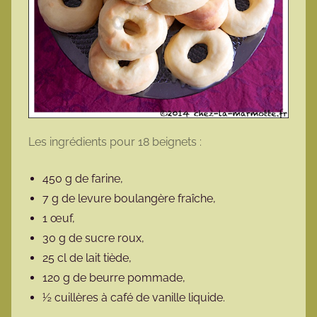
Les ingrédients pour 18 beignets :
450 g de farine,
7 g de levure boulangère fraîche,
1 œuf,
30 g de sucre roux,
25 cl de lait tiède,
120 g de beurre pommade,
½ cuillères à café de vanille liquide.