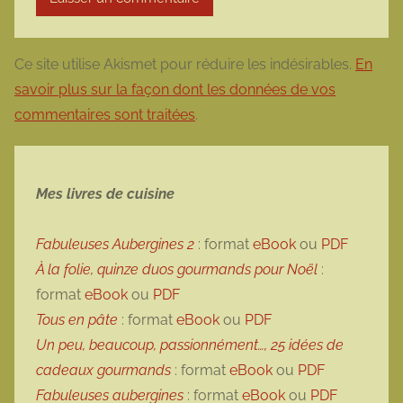
Ce site utilise Akismet pour réduire les indésirables.
En
savoir plus sur la façon dont les données de vos
commentaires sont traitées
.
Mes livres de cuisine
Fabuleuses Aubergines 2
: format
eBook
ou
PDF
À la folie, quinze duos gourmands pour Noël
:
format
eBook
ou
PDF
Tous en pâte
: format
eBook
ou
PDF
Un peu, beaucoup, passionnément…, 25 idées de
cadeaux gourmands
: format
eBook
ou
PDF
Fabuleuses aubergines
: format
eBook
ou
PDF