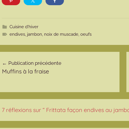
Cuisine d'hiver
endives
,
jambon
,
noix de muscade
,
oeufs
avigation de l’article
Publication précédente
Muffins à la fraise
7 réflexions sur “
Frittata façon endives au jamb