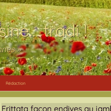
ine… tradi !
nnes »
Rédaction
Frittata façon endives au ja