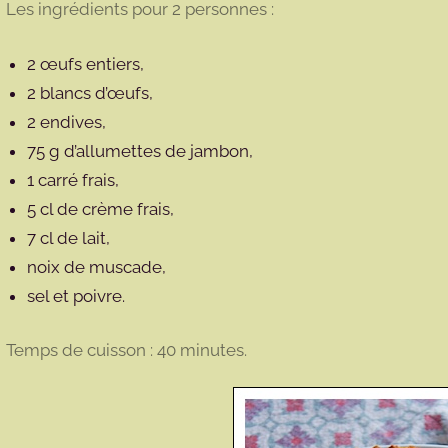
Les ingrédients pour 2 personnes :
2 œufs entiers,
2 blancs d’œufs,
2 endives,
75 g d’allumettes de jambon,
1 carré frais,
5 cl de crème frais,
7 cl de lait,
noix de muscade,
sel et poivre.
Temps de cuisson : 40 minutes.