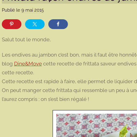
Publié le
9 mai 2015
p
a
r
m
Salut tout le monde,
a
r
Les endives au jambon c’est bon, mais il faut être honnête 
m
blog
Dine&Move
cette recette de frittata saveur endives 
o
cette recette.
t
Cette recette est rapide à faire, elle permet de liquider 
t
e
On peut manger cette frittata qui ressemble un peu à un
l’aurez compris : on s’est bien régalé !