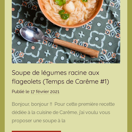
Soupe de légumes racine aux
flageolets (Temps de Carême #1)
Publié le
17 février 2021
p
a
Bonjour, bonjour !! Pour cette première recette
r
dédiée à la cuisine de Carême, j’ai voulu vous
m
proposer une soupe à la
a
r