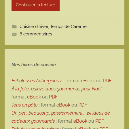
Continuer la lecture
m
o
t
Cuisine d'hiver
,
Temps de Carême
t
8 commentaires
e
Mes livres de cuisine
Fabuleuses Aubergines 2
: format
eBook
ou
PDF
À la folie, quinze duos gourmands pour Noël
:
format
eBook
ou
PDF
Tous en pâte
: format
eBook
ou
PDF
Un peu, beaucoup, passionnément…, 25 idées de
cadeaux gourmands
: format
eBook
ou
PDF