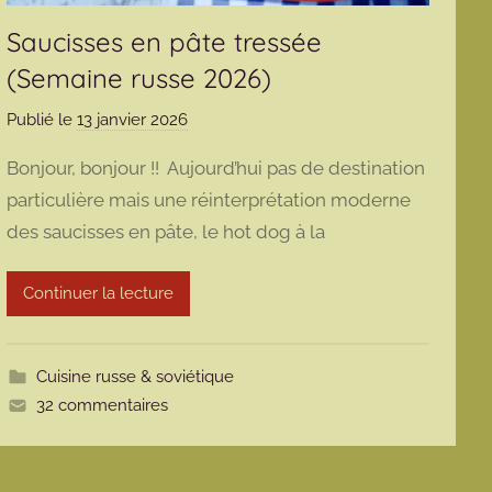
Saucisses en pâte tressée
(Semaine russe 2026)
Publié le
13 janvier 2026
p
a
Bonjour, bonjour !! Aujourd’hui pas de destination
r
particulière mais une réinterprétation moderne
m
des saucisses en pâte, le hot dog à la
a
r
m
Continuer la lecture
o
t
t
Cuisine russe & soviétique
e
32 commentaires