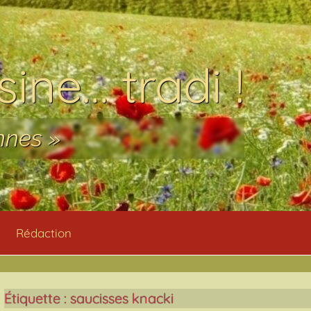
ine… tradi !
nnes »
Rédaction
Étiquette :
saucisses knacki