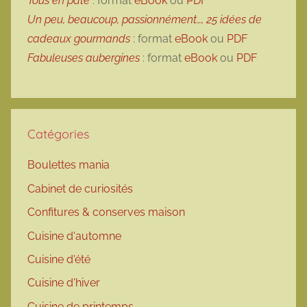
Tous en pâte
: format
eBook
ou
PDF
Un peu, beaucoup, passionnément…, 25 idées de
cadeaux gourmands
: format
eBook
ou
PDF
Fabuleuses aubergines
: format
eBook
ou
PDF
Catégories
Boulettes mania
Cabinet de curiosités
Confitures & conserves maison
Cuisine d'automne
Cuisine d'été
Cuisine d'hiver
Cuisine de printemps