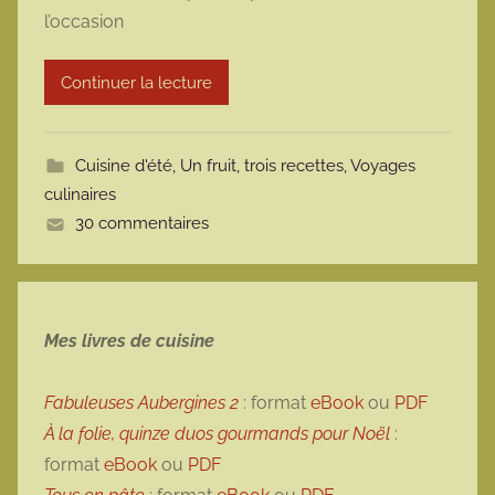
l’occasion
r
m
Continuer la lecture
o
t
t
Cuisine d'été
,
Un fruit, trois recettes
,
Voyages
e
culinaires
30 commentaires
Mes livres de cuisine
Fabuleuses Aubergines 2
: format
eBook
ou
PDF
À la folie, quinze duos gourmands pour Noël
:
format
eBook
ou
PDF