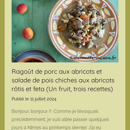
Ragoût de porc aux abricots et
salade de pois chiches aux abricots
rôtis et feta (Un fruit, trois recettes)
Publié le
11 juillet 2024
p
a
Bonjour, bonjour !! Comme je l’évoquais
r
précédemment, je suis allée passer quelques
m
jours à Nîmes au printemps dernier. J’ai eu
a