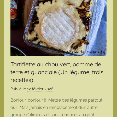
Tartiflette au chou vert, pomme de
terre et guanciale (Un légume, trois
recettes)
Publié le
12 février 2026
p
a
Bonjour, bonjour !! Mettre des légumes partout,
r
oui ! Mais jamais en remplacement d’un autre
m
groupe d’aliments et sans renoncer au goût
a