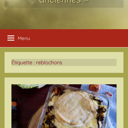
Menu
Étiquette :
reblochons