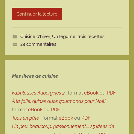
r
Continuer la lecture
m
o
t
Cuisine d'hiver
,
Un légume, trois recettes
t
24 commentaires
e
Mes livres de cuisine
Fabuleuses Aubergines 2
: format
eBook
ou
PDF
À la folie, quinze duos gourmands pour Noël
:
format
eBook
ou
PDF
Tous en pâte
: format
eBook
ou
PDF
Un peu, beaucoup, passionnément…, 25 idées de