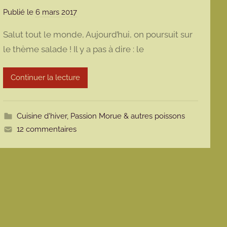
Publié le
6 mars 2017
p
a
Salut tout le monde, Aujourd’hui, on poursuit sur
r
le thème salade ! Il y a pas à dire : le
m
a
Continuer la lecture
r
m
o
Cuisine d'hiver
,
Passion Morue & autres poissons
t
12 commentaires
t
e