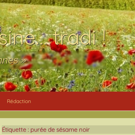
ine… tradi !
nnes »
Rédaction
Étiquette :
purée de sésame noir