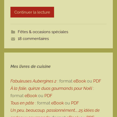
r
Continuer la lecture
m
o
t
Fêtes & occasions spéciales
t
18 commentaires
e
Mes livres de cuisine
Fabuleuses Aubergines 2
: format
eBook
ou
PDF
À la folie, quinze duos gourmands pour Noël
:
format
eBook
ou
PDF
Tous en pâte
: format
eBook
ou
PDF
Un peu, beaucoup, passionnément…, 25 idées de