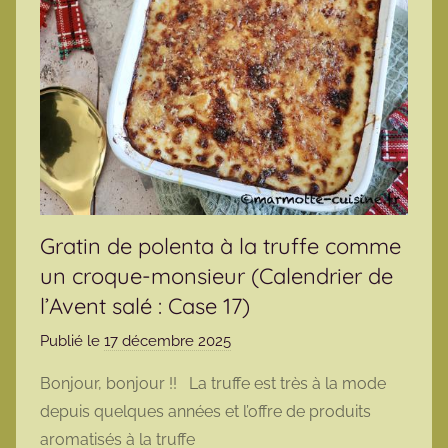
Gratin de polenta à la truffe comme
un croque-monsieur (Calendrier de
l’Avent salé : Case 17)
Publié le
17 décembre 2025
p
a
Bonjour, bonjour !! La truffe est très à la mode
r
depuis quelques années et l’offre de produits
m
aromatisés à la truffe
a