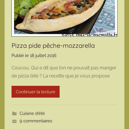
Pizza pide pêche-mozzarella
Publié le
18 juillet 2016
p
a
Coucou, Qui a dit que l’on ne pouvait pas manger
r
de pizza l’été ? La recette que je vous propose
m
a
Continuer la lecture
r
m
o
Cuisine d'été
t
9 commentaires
t