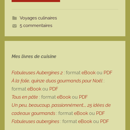
o
t
Voyages culinaires
t
5 commentaires
e
Mes livres de cuisine
Fabuleuses Aubergines 2
: format
eBook
ou
PDF
À la folie, quinze duos gourmands pour Noël
:
format
eBook
ou
PDF
Tous en pâte
: format
eBook
ou
PDF
Un peu, beaucoup, passionnément…, 25 idées de
cadeaux gourmands
: format
eBook
ou
PDF
Fabuleuses aubergines
: format
eBook
ou
PDF