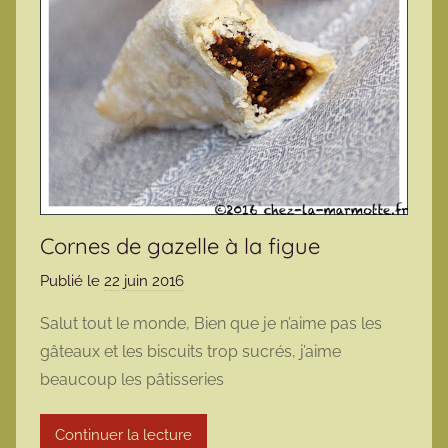
Cornes de gazelle à la figue
Publié le
22 juin 2016
p
a
Salut tout le monde, Bien que je n’aime pas les
r
gâteaux et les biscuits trop sucrés, j’aime
m
beaucoup les pâtisseries
a
r
Continuer la lecture
m