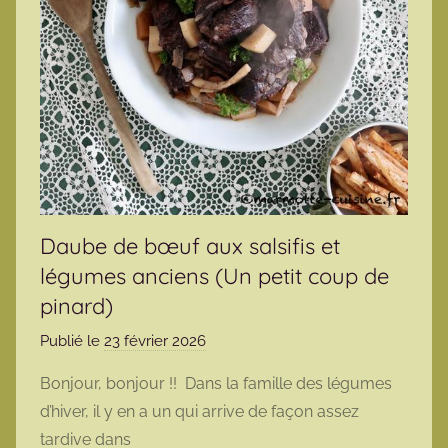
Daube de bœuf aux salsifis et
légumes anciens (Un petit coup de
pinard)
Publié le
23 février 2026
p
a
Bonjour, bonjour !! Dans la famille des légumes
r
d’hiver, il y en a un qui arrive de façon assez
m
tardive dans
a