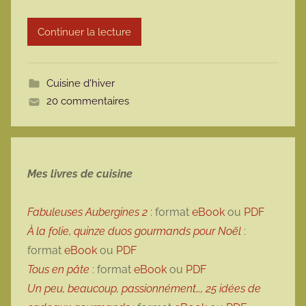
r
Continuer la lecture
m
o
t
Cuisine d'hiver
t
20 commentaires
e
Mes livres de cuisine
Fabuleuses Aubergines 2
: format
eBook
ou
PDF
À la folie, quinze duos gourmands pour Noël
:
format
eBook
ou
PDF
Tous en pâte
: format
eBook
ou
PDF
Un peu, beaucoup, passionnément…, 25 idées de