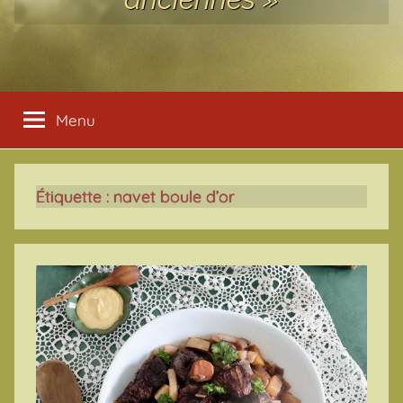
Menu
Étiquette :
navet boule d’or