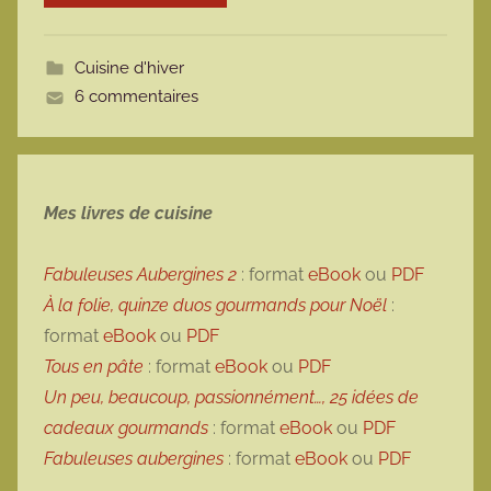
o
t
Cuisine d'hiver
t
6 commentaires
e
Mes livres de cuisine
Fabuleuses Aubergines 2
: format
eBook
ou
PDF
À la folie, quinze duos gourmands pour Noël
:
format
eBook
ou
PDF
Tous en pâte
: format
eBook
ou
PDF
Un peu, beaucoup, passionnément…, 25 idées de
cadeaux gourmands
: format
eBook
ou
PDF
Fabuleuses aubergines
: format
eBook
ou
PDF