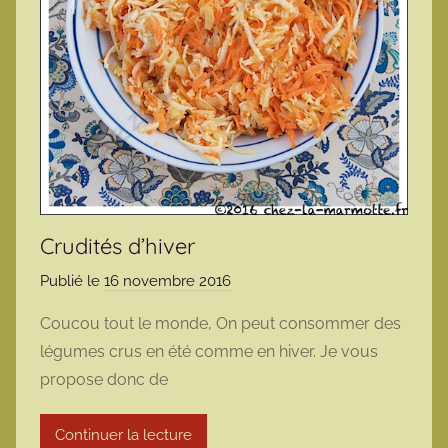
Crudités d’hiver
Publié le
16 novembre 2016
p
a
Coucou tout le monde, On peut consommer des
r
légumes crus en été comme en hiver. Je vous
m
propose donc de
a
r
Continuer la lecture
m