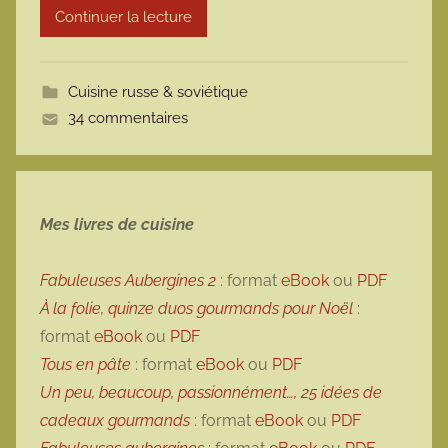
Continuer la lecture
m
o
t
Cuisine russe & soviétique
t
34 commentaires
e
Mes livres de cuisine
Fabuleuses Aubergines 2
: format
eBook
ou
PDF
À la folie, quinze duos gourmands pour Noël
:
format
eBook
ou
PDF
Tous en pâte
: format
eBook
ou
PDF
Un peu, beaucoup, passionnément…, 25 idées de
cadeaux gourmands
: format
eBook
ou
PDF