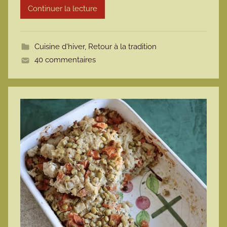
Continuer la lecture
m
o
t
Cuisine d'hiver
,
Retour à la tradition
t
40 commentaires
e