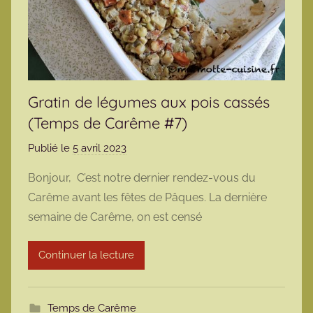
Gratin de légumes aux pois cassés
(Temps de Carême #7)
Publié le
5 avril 2023
p
a
Bonjour, C’est notre dernier rendez-vous du
r
Carême avant les fêtes de Pâques. La dernière
m
semaine de Carême, on est censé
a
r
Continuer la lecture
m
o
t
Temps de Carême
t