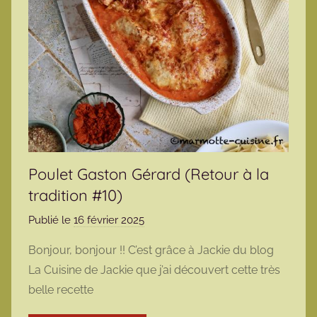
Poulet Gaston Gérard (Retour à la
tradition #10)
Publié le
16 février 2025
p
a
Bonjour, bonjour !! C’est grâce à Jackie du blog
r
La Cuisine de Jackie que j’ai découvert cette très
m
belle recette
a
r