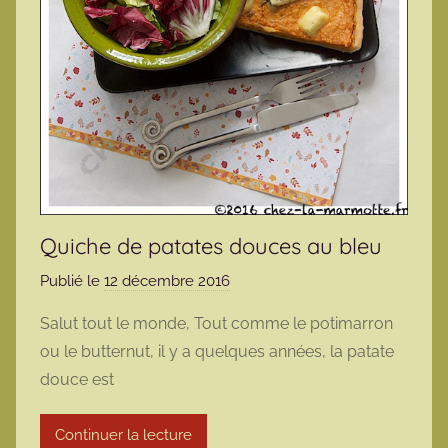
Quiche de patates douces au bleu
Publié le
12 décembre 2016
p
a
Salut tout le monde, Tout comme le potimarron
r
ou le butternut, il y a quelques années, la patate
m
douce est
a
r
Continuer la lecture
m