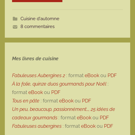
o
t
Cuisine d'automne
t
8 commentaires
e
Mes livres de cuisine
Fabuleuses Aubergines 2
: format
eBook
ou
PDF
À la folie, quinze duos gourmands pour Noël
:
format
eBook
ou
PDF
Tous en pâte
: format
eBook
ou
PDF
Un peu, beaucoup, passionnément…, 25 idées de
cadeaux gourmands
: format
eBook
ou
PDF
Fabuleuses aubergines
: format
eBook
ou
PDF