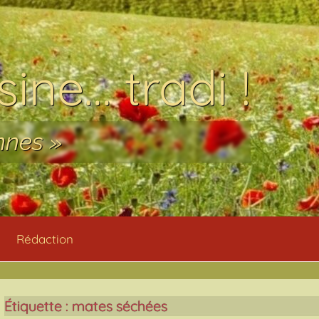
ine… tradi !
nnes »
Rédaction
Étiquette :
mates séchées