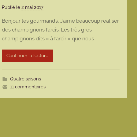
Publié le
2 mai 2017
p
a
Bonjour les gourmands, J’aime beaucoup réaliser
r
des champignons farcis. Les très gros
m
champignons dits « à farcir » que nous
a
r
m
Continuer la lecture
o
t
t
Quatre saisons
e
11 commentaires