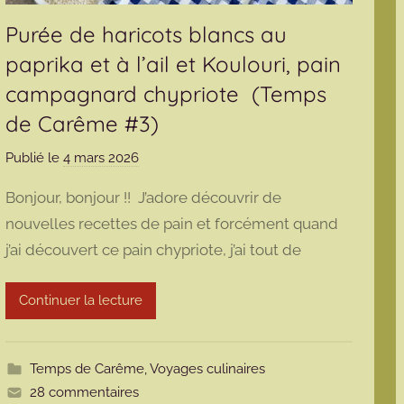
Purée de haricots blancs au
paprika et à l’ail et Koulouri, pain
campagnard chypriote (Temps
de Carême #3)
Publié le
4 mars 2026
p
a
Bonjour, bonjour !! J’adore découvrir de
r
nouvelles recettes de pain et forcément quand
m
j’ai découvert ce pain chypriote, j’ai tout de
a
r
m
Continuer la lecture
o
t
t
Temps de Carême
,
Voyages culinaires
e
28 commentaires