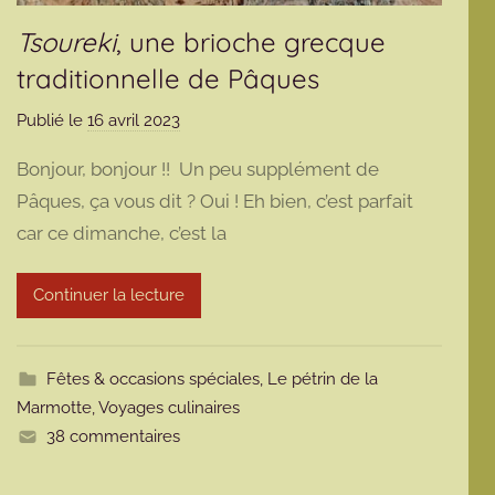
Tsoureki
, une brioche grecque
traditionnelle de Pâques
Publié le
16 avril 2023
p
a
Bonjour, bonjour !! Un peu supplément de
r
Pâques, ça vous dit ? Oui ! Eh bien, c’est parfait
m
car ce dimanche, c’est la
a
r
m
Continuer la lecture
o
t
t
Fêtes & occasions spéciales
,
Le pétrin de la
e
Marmotte
,
Voyages culinaires
38 commentaires