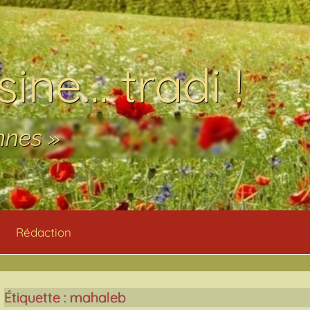
ine… tradi !
nnes »
Rédaction
Étiquette :
mahaleb