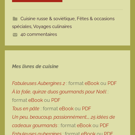
o
t
Cuisine russe & soviétique
,
Fêtes & occasions
t
spéciales
,
Voyages culinaires
e
40 commentaires
Mes livres de cuisine
Fabuleuses Aubergines 2
: format
eBook
ou
PDF
À la folie, quinze duos gourmands pour Noël
:
format
eBook
ou
PDF
Tous en pâte
: format
eBook
ou
PDF
Un peu, beaucoup, passionnément…, 25 idées de
cadeaux gourmands
: format
eBook
ou
PDF
Fabuleuses aubergines
: format
eBook
ou
PDF