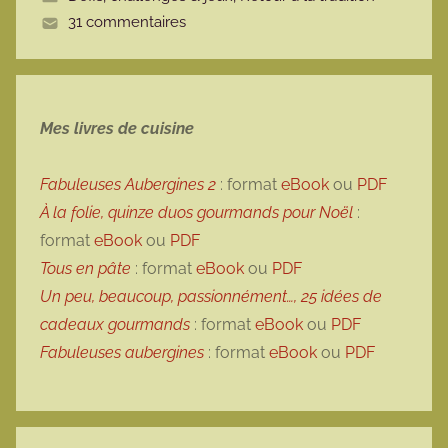
t
31 commentaires
t
e
Mes livres de cuisine
Fabuleuses Aubergines 2
: format
eBook
ou
PDF
À la folie, quinze duos gourmands pour Noël
:
format
eBook
ou
PDF
Tous en pâte
: format
eBook
ou
PDF
Un peu, beaucoup, passionnément…, 25 idées de
cadeaux gourmands
: format
eBook
ou
PDF
Fabuleuses aubergines
: format
eBook
ou
PDF