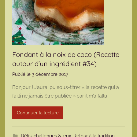
Fondant à la noix de coco (Recette
autour d’un ingrédient #34)
Publié le
3 décembre 2017
p
a
Bonjour ! J’aurai pu sous-titrer « la recette qui a
r
failli ne jamais être publiée » car il m’a fallu
m
a
Continuer la lecture
r
m
o
Défis, challenges & jeux
,
Retour à la tradition