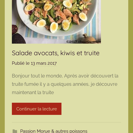
Salade avocats, kiwis et truite
Publié le
13 mars 2017
p
a
Bonjour tout le monde, Après avoir découvert la
r
truite fumée il y a quelques années, je découvre
m
maintenant la truite
a
r
Continuer la lecture
m
o
t
Passion Morue & autres poissons
t