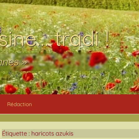
ine… tradi !
nnes »
Rédaction
Étiquette :
haricots azukis