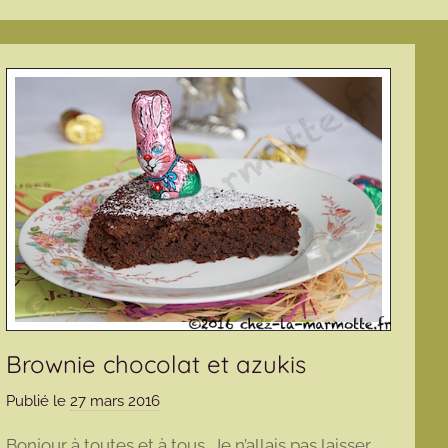
Brownie chocolat et azukis
Publié le
27 mars 2016
p
a
Bonjour à toutes et à tous, Je n’allais pas laisser