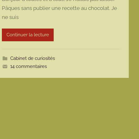
r
Pâques sans publier une recette au chocolat. Je
m
ne suis
a
r
m
Continuer la lecture
o
t
t
Cabinet de curiosités
e
14 commentaires