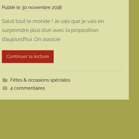
Publié le
30 novembre 2018
p
a
Salut tout le monde ! Je sais que je vais en
r
surprendre plus d’un avec la proposition
m
d’aujourd’hui. On associe
a
r
m
Continuer la lecture
o
t
t
Fêtes & occasions spéciales
e
4 commentaires