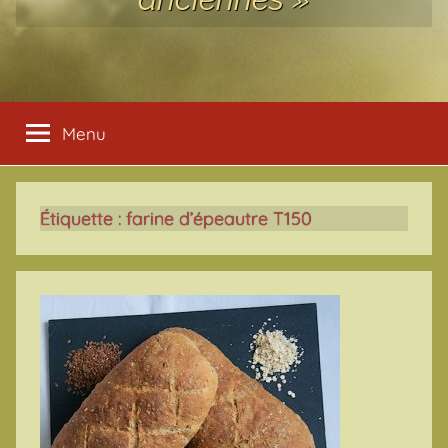
Menu
Étiquette :
farine d’épeautre T150