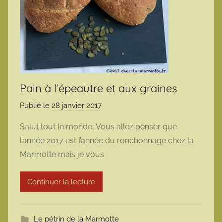
Pain à l’épeautre et aux graines
Publié le
28 janvier 2017
p
a
Salut tout le monde, Vous allez penser que
r
l’année 2017 est l’année du ronchonnage chez la
m
Marmotte mais je vous
a
r
Continuer la lecture
m
o
t
Le pétrin de la Marmotte
t