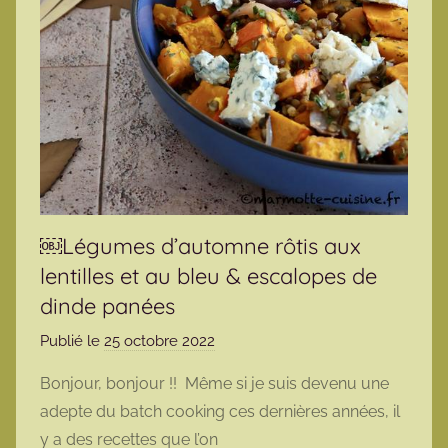
￼Légumes d’automne rôtis aux
lentilles et au bleu & escalopes de
dinde panées
Publié le
25 octobre 2022
p
a
Bonjour, bonjour !! Même si je suis devenu une
r
adepte du batch cooking ces dernières années, il
m
y a des recettes que l’on
a