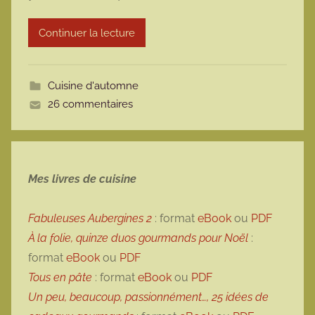
r
Continuer la lecture
m
o
t
Cuisine d'automne
t
26 commentaires
e
Mes livres de cuisine
Fabuleuses Aubergines 2
: format
eBook
ou
PDF
À la folie, quinze duos gourmands pour Noël
:
format
eBook
ou
PDF
Tous en pâte
: format
eBook
ou
PDF
Un peu, beaucoup, passionnément…, 25 idées de