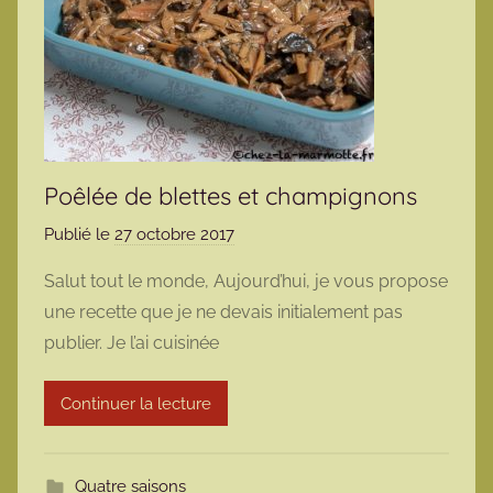
Poêlée de blettes et champignons
Publié le
27 octobre 2017
p
a
Salut tout le monde, Aujourd’hui, je vous propose
r
une recette que je ne devais initialement pas
m
publier. Je l’ai cuisinée
a
r
Continuer la lecture
m
o
t
Quatre saisons
t