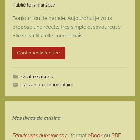
Publié le
5 mai 2017
p
a
Bonjour tout le monde, Aujourd’hui je vous
r
propose une recette très simple et savoureuse.
m
Elle se suffit à elle-même mais
a
r
Continuer la lecture
m
o
t
Quatre saisons
t
Laisser un commentaire
e
Mes livres de cuisine
Fabuleuses Aubergines 2
: format
eBook
ou
PDF