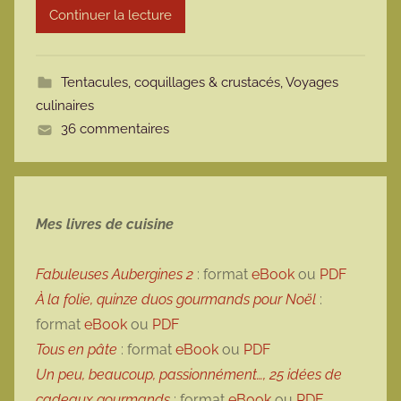
Continuer la lecture
m
o
t
Tentacules, coquillages & crustacés
,
Voyages
t
culinaires
e
36 commentaires
Mes livres de cuisine
Fabuleuses Aubergines 2
: format
eBook
ou
PDF
À la folie, quinze duos gourmands pour Noël
:
format
eBook
ou
PDF
Tous en pâte
: format
eBook
ou
PDF
Un peu, beaucoup, passionnément…, 25 idées de
cadeaux gourmands
: format
eBook
ou
PDF