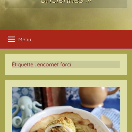
Menu
Étiquette :
encornet farci