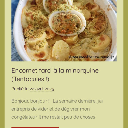
Encornet farci à la minorquine
(Tentacules !)
Publié le
22 avril 2025
p
a
Bonjour, bonjour !! La semaine dernière, j’ai
r
entrepris de vider et de dégivrer mon
m
congélateur. Il me restait peu de choses
a
r