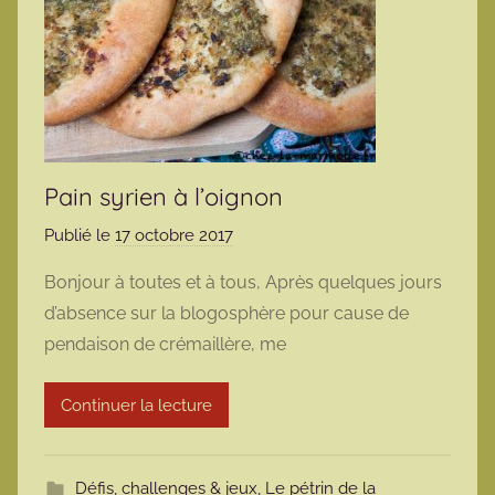
Pain syrien à l’oignon
Publié le
17 octobre 2017
p
a
Bonjour à toutes et à tous, Après quelques jours
r
d’absence sur la blogosphère pour cause de
m
pendaison de crémaillère, me
a
r
Continuer la lecture
m
o
t
Défis, challenges & jeux
,
Le pétrin de la
t