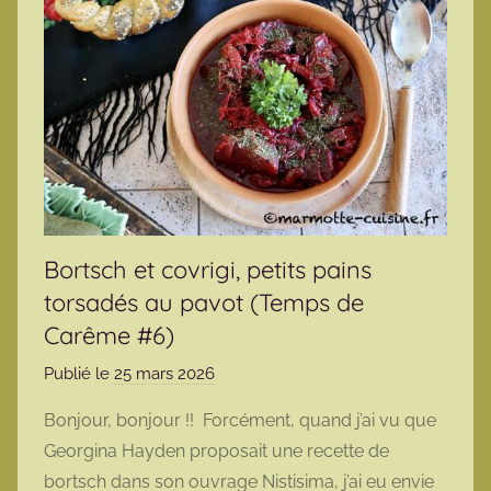
Bortsch et covrigi, petits pains
torsadés au pavot (Temps de
Carême #6)
Publié le
25 mars 2026
p
a
Bonjour, bonjour !! Forcément, quand j’ai vu que
r
Georgina Hayden proposait une recette de
m
bortsch dans son ouvrage Nistisima, j’ai eu envie
a