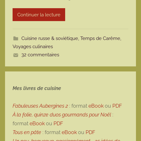
r
Continuer la lecture
m
o
t
Cuisine russe & soviétique
,
Temps de Carême
,
t
Voyages culinaires
e
32 commentaires
Mes livres de cuisine
Fabuleuses Aubergines 2
: format
eBook
ou
PDF
À la folie, quinze duos gourmands pour Noël
:
format
eBook
ou
PDF
Tous en pâte
: format
eBook
ou
PDF