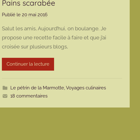
Pains scarabée
Publié le
20 mai 2016
p
a
Salut les amis, Aujourd’hui, on boulange. Je
r
propose une recette facile à faire et que j’ai
m
croisée sur plusieurs blogs,
a
r
m
Continuer la lecture
o
t
t
Le pétrin de la Marmotte
,
Voyages culinaires
e
18 commentaires