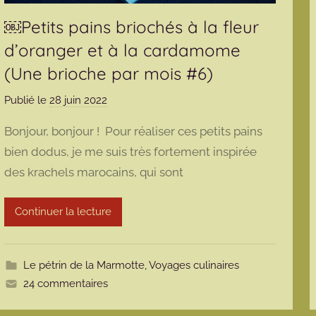
￼Petits pains briochés à la fleur
d’oranger et à la cardamome
(Une brioche par mois #6)
Publié le
28 juin 2022
p
a
Bonjour, bonjour ! Pour réaliser ces petits pains
r
bien dodus, je me suis très fortement inspirée
m
des krachels marocains, qui sont
a
r
m
Continuer la lecture
o
t
t
Le pétrin de la Marmotte
,
Voyages culinaires
e
24 commentaires