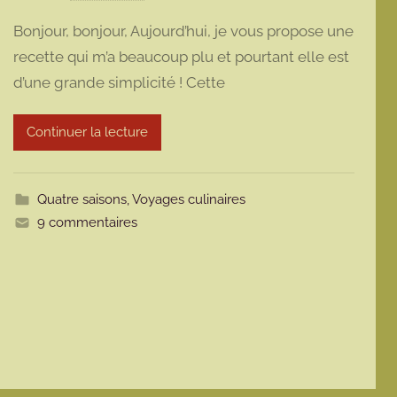
a
Bonjour, bonjour, Aujourd’hui, je vous propose une
r
recette qui m’a beaucoup plu et pourtant elle est
m
d’une grande simplicité ! Cette
a
r
m
Continuer la lecture
o
t
t
Quatre saisons
,
Voyages culinaires
e
9 commentaires