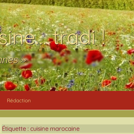
ine… tradi !
nnes »
Rédaction
Étiquette :
cuisine marocaine