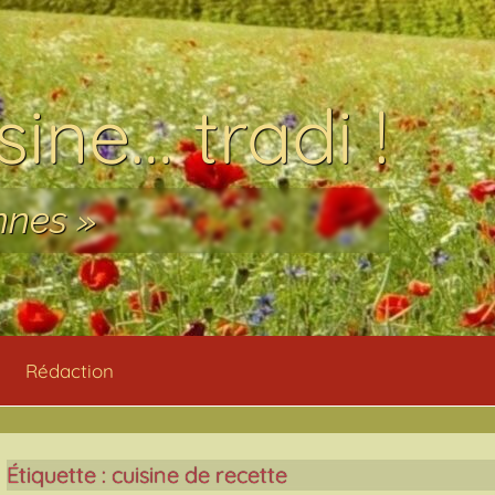
ine… tradi !
nnes »
Rédaction
Étiquette :
cuisine de recette