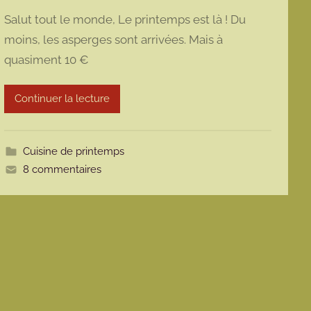
a
Salut tout le monde, Le printemps est là ! Du
r
moins, les asperges sont arrivées. Mais à
m
quasiment 10 €
a
r
m
Continuer la lecture
o
t
t
Cuisine de printemps
e
8 commentaires