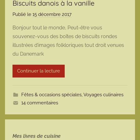
Biscuits danois à la vanille
Publié le
15 décembre 2017
p
a
Bonjour tout le monde, Peut-être vous
r
souvenez-vous des boîtes de biscuits rondes
m
illustrées d’images folkloriques tout droit venues
a
du Danemark
r
m
Continuer la lecture
o
t
t
Fêtes & occasions spéciales
,
Voyages culinaires
e
14 commentaires
Mes livres de cuisine