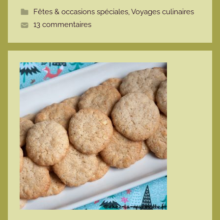
t
Fêtes & occasions spéciales
,
Voyages culinaires
t
13 commentaires
e