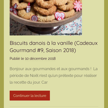
Biscuits danois à la vanille (Cadeaux
Gourmand #9, Saison 2018)
Publié le
10 décembre 2018
p
a
Bonjour aux gourmandes et aux gourmands ! La
r
période de Noël n’est qu’un prétexte pour réaliser
m
la recette du jour. Car
a
r
Continuer la lecture
m
o