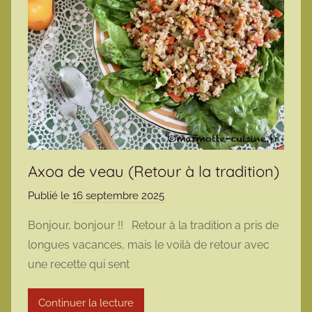
Axoa de veau (Retour à la tradition)
Publié le
16 septembre 2025
p
a
Bonjour, bonjour !! Retour à la tradition a pris de
r
longues vacances, mais le voilà de retour avec
m
une recette qui sent
a
r
Continuer la lecture
m