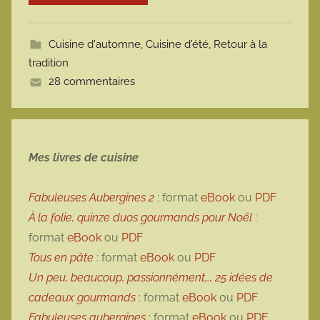
o
t
Cuisine d'automne
,
Cuisine d'été
,
Retour à la
t
tradition
e
28 commentaires
Mes livres de cuisine
Fabuleuses Aubergines 2
: format
eBook
ou
PDF
À la folie, quinze duos gourmands pour Noël
:
format
eBook
ou
PDF
Tous en pâte
: format
eBook
ou
PDF
Un peu, beaucoup, passionnément…, 25 idées de
cadeaux gourmands
: format
eBook
ou
PDF
Fabuleuses aubergines
: format
eBook
ou
PDF