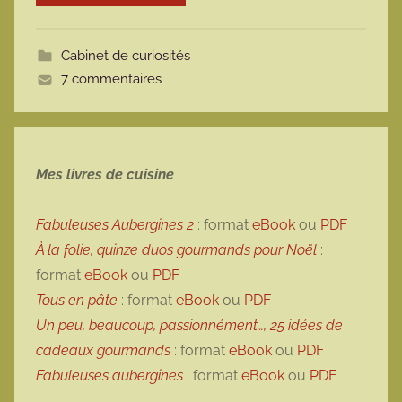
o
t
Cabinet de curiosités
t
7 commentaires
e
Mes livres de cuisine
Fabuleuses Aubergines 2
: format
eBook
ou
PDF
À la folie, quinze duos gourmands pour Noël
:
format
eBook
ou
PDF
Tous en pâte
: format
eBook
ou
PDF
Un peu, beaucoup, passionnément…, 25 idées de
cadeaux gourmands
: format
eBook
ou
PDF
Fabuleuses aubergines
: format
eBook
ou
PDF