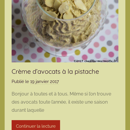
Crème d’avocats à la pistache
Publié le
19 janvier 2017
p
a
Bonjour à toutes et à tous, Même si l’on trouve
r
des avocats toute l’année, il existe une saison
m
durant laquelle
a
r
Continuer la lecture
m