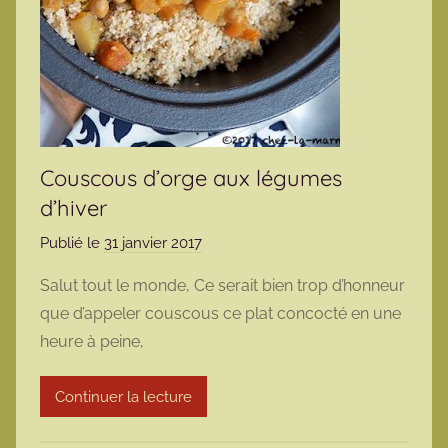
Couscous d’orge aux légumes
d’hiver
Publié le
31 janvier 2017
p
a
Salut tout le monde, Ce serait bien trop d’honneur
r
que d’appeler couscous ce plat concocté en une
m
heure à peine,
a
r
Continuer la lecture
m
o