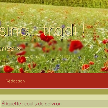
ine… tradi !
nnes »
Rédaction
Étiquette :
coulis de poivron