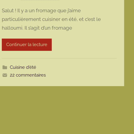
a
Salut ! Il y a un fromage que j’aime
r
particulièrement cuisiner en été, et c’est le
m
halloumi. Il s’agit d’un fromage
a
r
m
Continuer la lecture
o
t
t
Cuisine d'été
e
22 commentaires