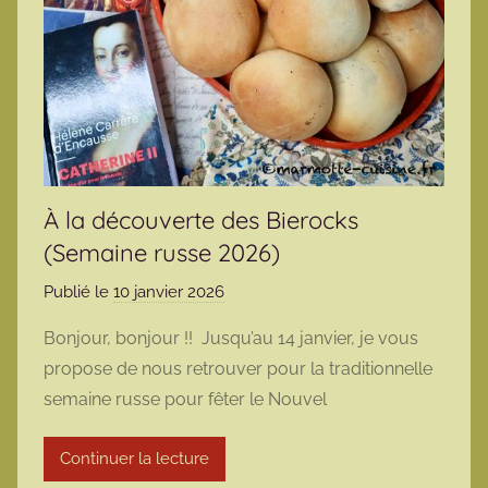
À la découverte des Bierocks
(Semaine russe 2026)
Publié le
10 janvier 2026
p
a
Bonjour, bonjour !! Jusqu’au 14 janvier, je vous
r
propose de nous retrouver pour la traditionnelle
m
semaine russe pour fêter le Nouvel
a
r
Continuer la lecture
m