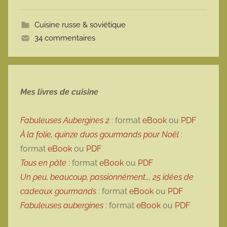
o
t
Cuisine russe & soviétique
t
34 commentaires
e
Mes livres de cuisine
Fabuleuses Aubergines 2
: format
eBook
ou
PDF
À la folie, quinze duos gourmands pour Noël
:
format
eBook
ou
PDF
Tous en pâte
: format
eBook
ou
PDF
Un peu, beaucoup, passionnément…, 25 idées de
cadeaux gourmands
: format
eBook
ou
PDF
Fabuleuses aubergines
: format
eBook
ou
PDF