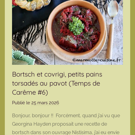
Bortsch et covrigi, petits pains
torsadés au pavot (Temps de
Carême #6)
Publié le
25 mars 2026
p
a
Bonjour, bonjour !! Forcément, quand j’ai vu que
r
Georgina Hayden proposait une recette de
m
bortsch dans son ouvrage Nistisima, j’ai eu envie
a