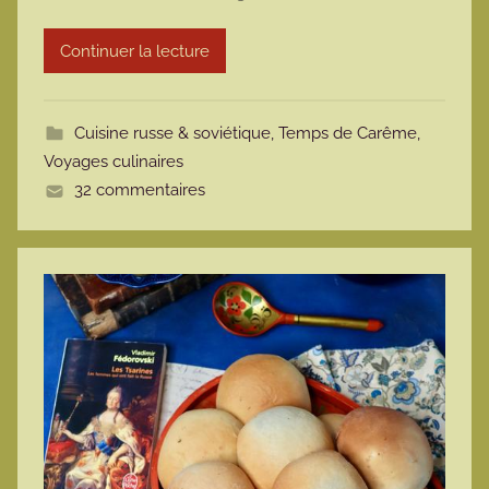
r
Continuer la lecture
m
o
t
Cuisine russe & soviétique
,
Temps de Carême
,
t
Voyages culinaires
e
32 commentaires