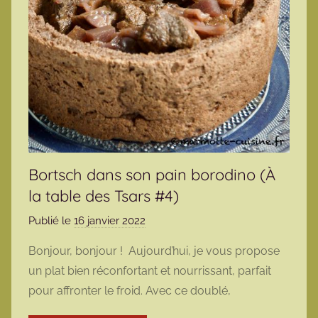
Bortsch dans son pain borodino (À
la table des Tsars #4)
Publié le
16 janvier 2022
p
a
Bonjour, bonjour ! Aujourd’hui, je vous propose
r
un plat bien réconfortant et nourrissant, parfait
m
pour affronter le froid. Avec ce doublé,
a
r