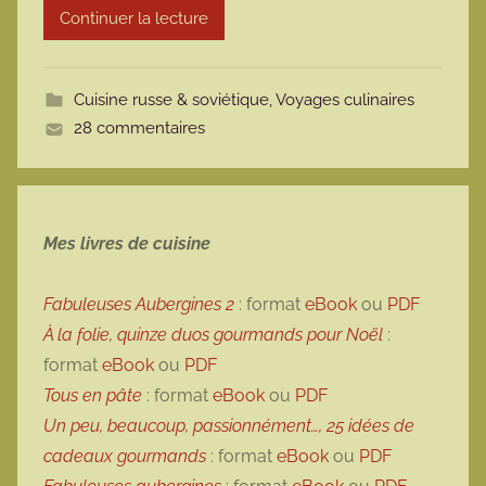
Continuer la lecture
m
o
t
Cuisine russe & soviétique
,
Voyages culinaires
t
28 commentaires
e
Mes livres de cuisine
Fabuleuses Aubergines 2
: format
eBook
ou
PDF
À la folie, quinze duos gourmands pour Noël
:
format
eBook
ou
PDF
Tous en pâte
: format
eBook
ou
PDF
Un peu, beaucoup, passionnément…, 25 idées de
cadeaux gourmands
: format
eBook
ou
PDF