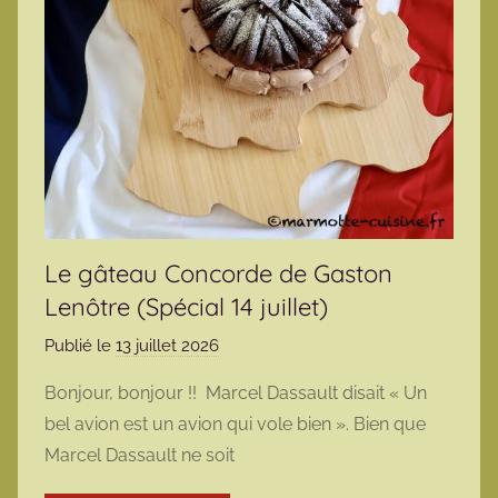
Le gâteau Concorde de Gaston
Lenôtre (Spécial 14 juillet)
Publié le
13 juillet 2026
p
a
Bonjour, bonjour !! Marcel Dassault disait « Un
r
bel avion est un avion qui vole bien ». Bien que
m
Marcel Dassault ne soit
a
r