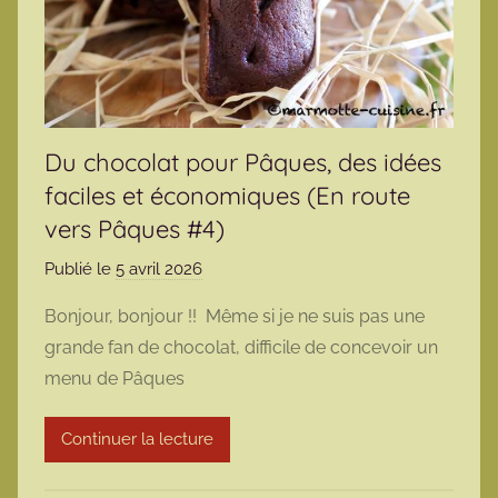
Du chocolat pour Pâques, des idées
faciles et économiques (En route
vers Pâques #4)
Publié le
5 avril 2026
p
a
Bonjour, bonjour !! Même si je ne suis pas une
r
grande fan de chocolat, difficile de concevoir un
m
menu de Pâques
a
r
Continuer la lecture
m
o