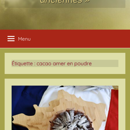
Menu
Étiquette :
cacao amer en poudre