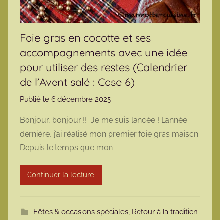
Foie gras en cocotte et ses
accompagnements avec une idée
pour utiliser des restes (Calendrier
de l’Avent salé : Case 6)
Publié le
6 décembre 2025
p
a
Bonjour, bonjour !! Je me suis lancée ! L’année
r
dernière, j’ai réalisé mon premier foie gras maison.
m
Depuis le temps que mon
a
r
Continuer la lecture
m
o
t
Fêtes & occasions spéciales
,
Retour à la tradition
t