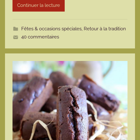
Continuer la lecture
m
o
t
Fêtes & occasions spéciales
,
Retour à la tradition
t
40 commentaires
e