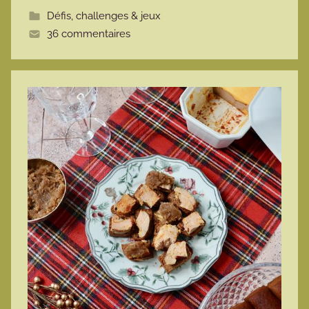
t
Défis, challenges & jeux
t
36 commentaires
e