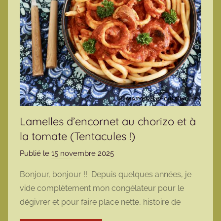
Lamelles d’encornet au chorizo et à
la tomate (Tentacules !)
Publié le
15 novembre 2025
p
a
Bonjour, bonjour !! Depuis quelques années, je
r
vide complètement mon congélateur pour le
m
dégivrer et pour faire place nette, histoire de
a
r