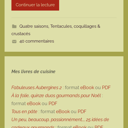
Continuer la lecture
m
o
t
Quatre saisons
,
Tentacules, coquillages &
t
crustacés
e
40 commentaires
Mes livres de cuisine
Fabuleuses Aubergines 2
: format
eBook
ou
PDF
À la folie, quinze duos gourmands pour Noël
:
format
eBook
ou
PDF
Tous en pâte
: format
eBook
ou
PDF
Un peu, beaucoup, passionnément…, 25 idées de
cadeaux gourmands
: format
eBook
ou
PDF