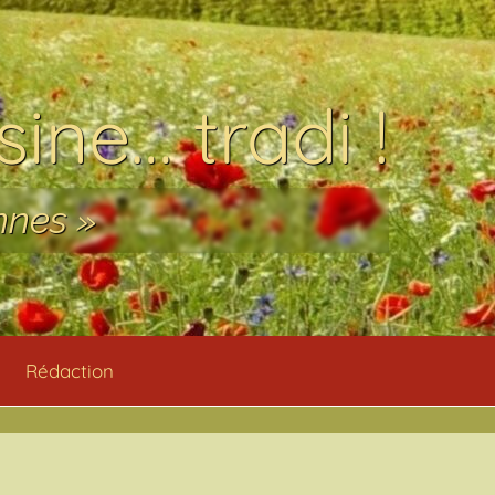
ine… tradi !
nnes »
Rédaction