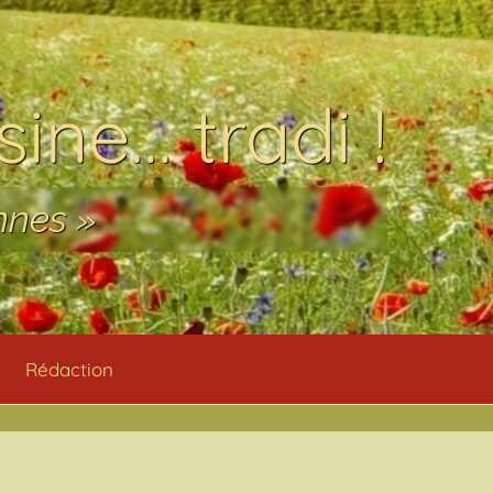
ine… tradi !
nnes »
Rédaction