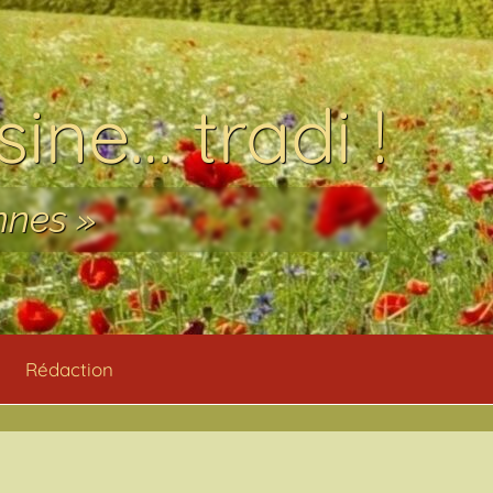
ine… tradi !
nnes »
Rédaction