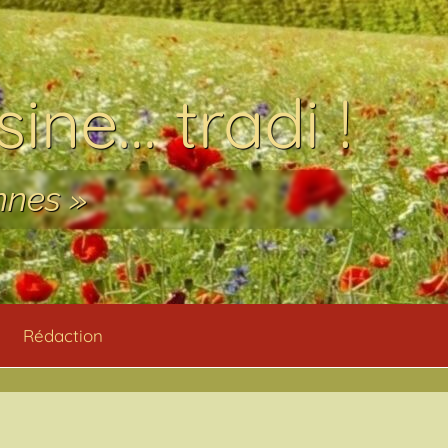
ine… tradi !
nnes »
Rédaction